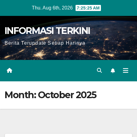
Skip
Thu. Aug 6th, 2026
7:25:26 AM
to
content
INFORMASI TERKINI
Berita Terupdate Setiap Harinya
Month:
October 2025