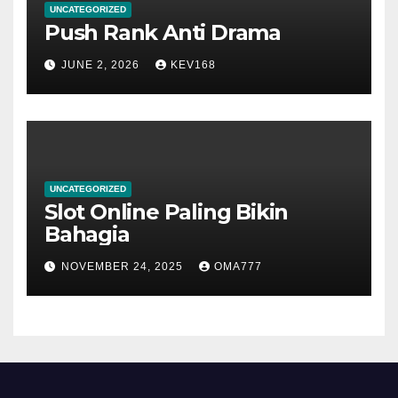
UNCATEGORIZED
Push Rank Anti Drama
JUNE 2, 2026
KEV168
UNCATEGORIZED
Slot Online Paling Bikin
Bahagia
NOVEMBER 24, 2025
OMA777