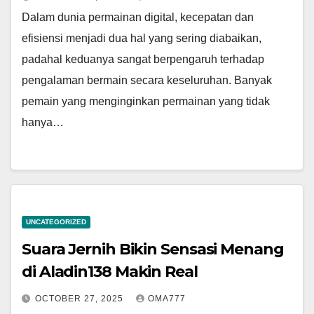
Dalam dunia permainan digital, kecepatan dan
efisiensi menjadi dua hal yang sering diabaikan,
padahal keduanya sangat berpengaruh terhadap
pengalaman bermain secara keseluruhan. Banyak
pemain yang menginginkan permainan yang tidak
hanya…
UNCATEGORIZED
Suara Jernih Bikin Sensasi Menang
di Aladin138 Makin Real
OCTOBER 27, 2025
OMA777