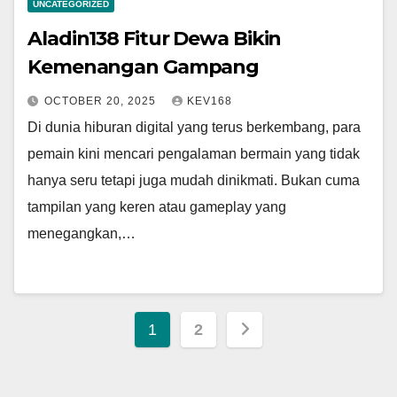
UNCATEGORIZED
Aladin138 Fitur Dewa Bikin
Kemenangan Gampang
OCTOBER 20, 2025
KEV168
Di dunia hiburan digital yang terus berkembang, para
pemain kini mencari pengalaman bermain yang tidak
hanya seru tetapi juga mudah dinikmati. Bukan cuma
tampilan yang keren atau gameplay yang
menegangkan,…
Posts
1
2
pagination