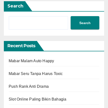
Search
Search
Recent Posts
Mabar Malam Auto Happy
Mabar Seru Tanpa Harus Toxic
Push Rank Anti Drama
Slot Online Paling Bikin Bahagia