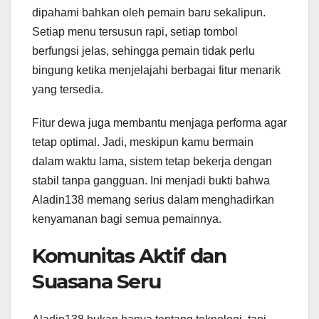
dipahami bahkan oleh pemain baru sekalipun.
Setiap menu tersusun rapi, setiap tombol
berfungsi jelas, sehingga pemain tidak perlu
bingung ketika menjelajahi berbagai fitur menarik
yang tersedia.
Fitur dewa juga membantu menjaga performa agar
tetap optimal. Jadi, meskipun kamu bermain
dalam waktu lama, sistem tetap bekerja dengan
stabil tanpa gangguan. Ini menjadi bukti bahwa
Aladin138 memang serius dalam menghadirkan
kenyamanan bagi semua pemainnya.
Komunitas Aktif dan
Suasana Seru