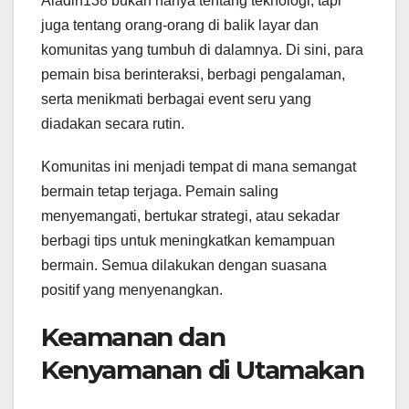
Aladin138 bukan hanya tentang teknologi, tapi
juga tentang orang-orang di balik layar dan
komunitas yang tumbuh di dalamnya. Di sini, para
pemain bisa berinteraksi, berbagi pengalaman,
serta menikmati berbagai event seru yang
diadakan secara rutin.
Komunitas ini menjadi tempat di mana semangat
bermain tetap terjaga. Pemain saling
menyemangati, bertukar strategi, atau sekadar
berbagi tips untuk meningkatkan kemampuan
bermain. Semua dilakukan dengan suasana
positif yang menyenangkan.
Keamanan dan
Kenyamanan di Utamakan