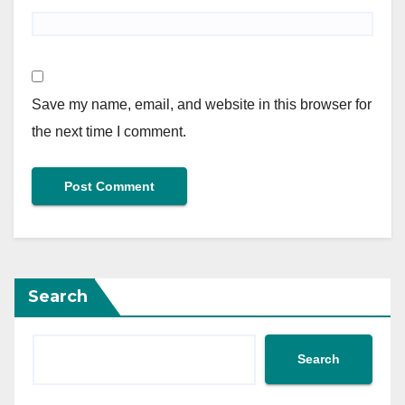
Save my name, email, and website in this browser for
the next time I comment.
Search
Search