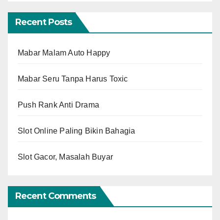
Recent Posts
Mabar Malam Auto Happy
Mabar Seru Tanpa Harus Toxic
Push Rank Anti Drama
Slot Online Paling Bikin Bahagia
Slot Gacor, Masalah Buyar
Recent Comments