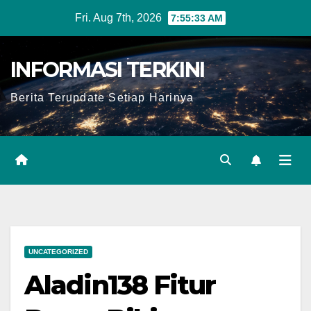
Skip
Fri. Aug 7th, 2026
7:55:34 AM
to
content
INFORMASI TERKINI
Berita Terupdate Setiap Harinya
UNCATEGORIZED
Aladin138 Fitur