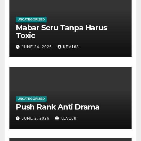
UNCATEGORIZED
Mabar Seru Tanpa Harus
Toxic
JUNE 24, 2026
KEV168
UNCATEGORIZED
Push Rank Anti Drama
JUNE 2, 2026
KEV168