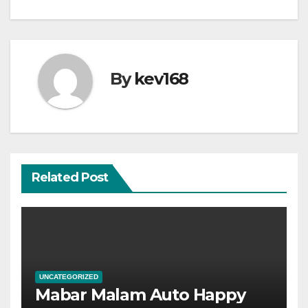
By
kev168
Related Post
UNCATEGORIZED
Mabar Malam Auto Happy