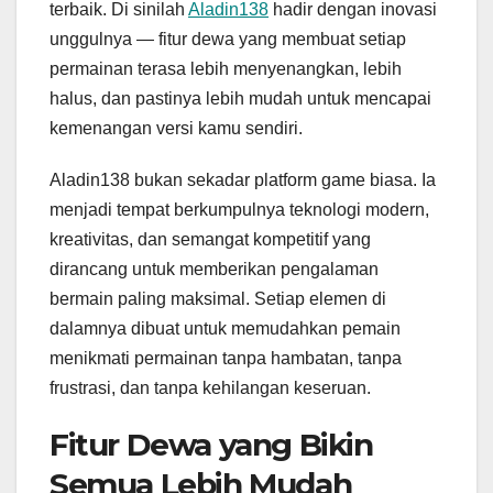
terbaik. Di sinilah
Aladin138
hadir dengan inovasi
unggulnya — fitur dewa yang membuat setiap
permainan terasa lebih menyenangkan, lebih
halus, dan pastinya lebih mudah untuk mencapai
kemenangan versi kamu sendiri.
Aladin138 bukan sekadar platform game biasa. Ia
menjadi tempat berkumpulnya teknologi modern,
kreativitas, dan semangat kompetitif yang
dirancang untuk memberikan pengalaman
bermain paling maksimal. Setiap elemen di
dalamnya dibuat untuk memudahkan pemain
menikmati permainan tanpa hambatan, tanpa
frustrasi, dan tanpa kehilangan keseruan.
Fitur Dewa yang Bikin
Semua Lebih Mudah