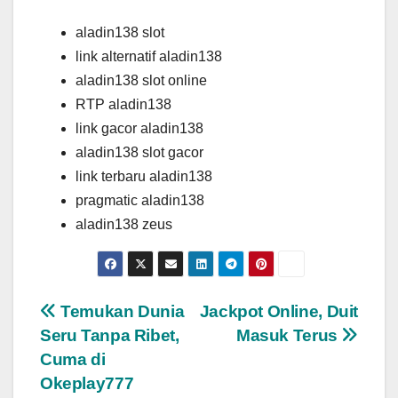
aladin138 slot
link alternatif aladin138
aladin138 slot online
RTP aladin138
link gacor aladin138
aladin138 slot gacor
link terbaru aladin138
pragmatic aladin138
aladin138 zeus
Post
Temukan Dunia
Jackpot Online, Duit
Seru Tanpa Ribet,
Masuk Terus
navigation
Cuma di
Okeplay777