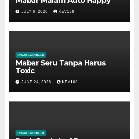
Mabar Malam Auto Happy
JULY 6, 2026
KEV168
UNCATEGORIZED
Mabar Seru Tanpa Harus
Toxic
JUNE 24, 2026
KEV168
UNCATEGORIZED