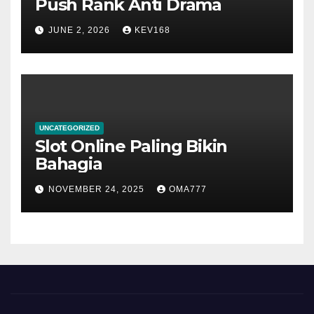
Push Rank Anti Drama
JUNE 2, 2026
KEV168
UNCATEGORIZED
Slot Online Paling Bikin
Bahagia
NOVEMBER 24, 2025
OMA777