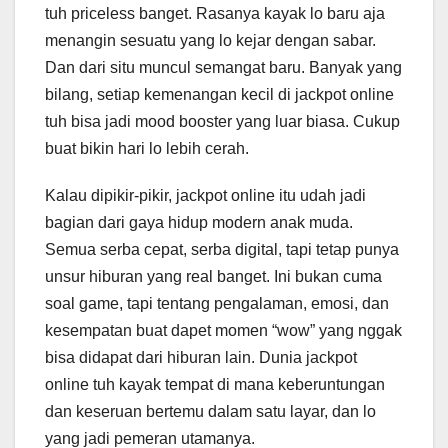
tuh priceless banget. Rasanya kayak lo baru aja
menangin sesuatu yang lo kejar dengan sabar.
Dan dari situ muncul semangat baru. Banyak yang
bilang, setiap kemenangan kecil di jackpot online
tuh bisa jadi mood booster yang luar biasa. Cukup
buat bikin hari lo lebih cerah.
Kalau dipikir-pikir, jackpot online itu udah jadi
bagian dari gaya hidup modern anak muda.
Semua serba cepat, serba digital, tapi tetap punya
unsur hiburan yang real banget. Ini bukan cuma
soal game, tapi tentang pengalaman, emosi, dan
kesempatan buat dapet momen “wow” yang nggak
bisa didapat dari hiburan lain. Dunia jackpot
online tuh kayak tempat di mana keberuntungan
dan keseruan bertemu dalam satu layar, dan lo
yang jadi pemeran utamanya.