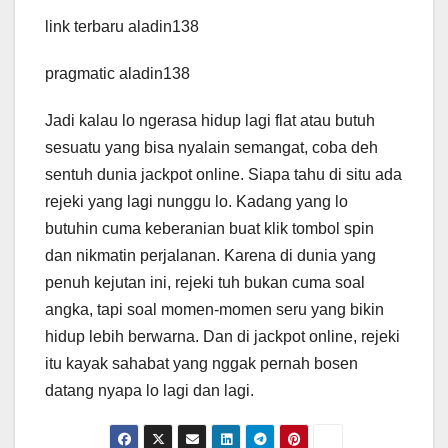
link terbaru aladin138
pragmatic aladin138
Jadi kalau lo ngerasa hidup lagi flat atau butuh
sesuatu yang bisa nyalain semangat, coba deh
sentuh dunia jackpot online. Siapa tahu di situ ada
rejeki yang lagi nunggu lo. Kadang yang lo
butuhin cuma keberanian buat klik tombol spin
dan nikmatin perjalanan. Karena di dunia yang
penuh kejutan ini, rejeki tuh bukan cuma soal
angka, tapi soal momen-momen seru yang bikin
hidup lebih berwarna. Dan di jackpot online, rejeki
itu kayak sahabat yang nggak pernah bosen
datang nyapa lo lagi dan lagi.