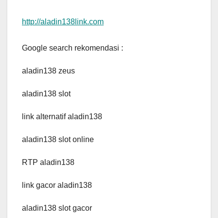
http://aladin138link.com
Google search rekomendasi :
aladin138 zeus
aladin138 slot
link alternatif aladin138
aladin138 slot online
RTP aladin138
link gacor aladin138
aladin138 slot gacor