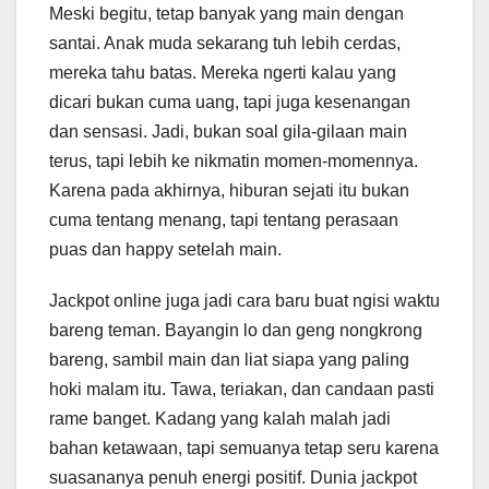
Meski begitu, tetap banyak yang main dengan
santai. Anak muda sekarang tuh lebih cerdas,
mereka tahu batas. Mereka ngerti kalau yang
dicari bukan cuma uang, tapi juga kesenangan
dan sensasi. Jadi, bukan soal gila-gilaan main
terus, tapi lebih ke nikmatin momen-momennya.
Karena pada akhirnya, hiburan sejati itu bukan
cuma tentang menang, tapi tentang perasaan
puas dan happy setelah main.
Jackpot online juga jadi cara baru buat ngisi waktu
bareng teman. Bayangin lo dan geng nongkrong
bareng, sambil main dan liat siapa yang paling
hoki malam itu. Tawa, teriakan, dan candaan pasti
rame banget. Kadang yang kalah malah jadi
bahan ketawaan, tapi semuanya tetap seru karena
suasananya penuh energi positif. Dunia jackpot