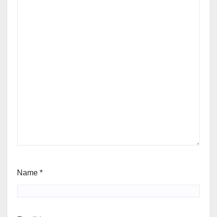
Name
*