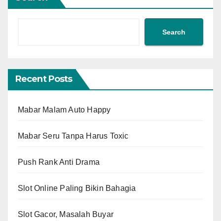
Search
Recent Posts
Mabar Malam Auto Happy
Mabar Seru Tanpa Harus Toxic
Push Rank Anti Drama
Slot Online Paling Bikin Bahagia
Slot Gacor, Masalah Buyar