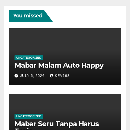
You missed
UNCATEGORIZED
Mabar Malam Auto Happy
JULY 6, 2026
KEV168
UNCATEGORIZED
Mabar Seru Tanpa Harus