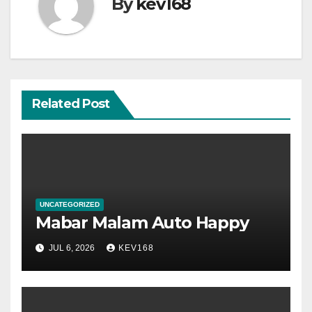
By
kev168
Related Post
UNCATEGORIZED
Mabar Malam Auto Happy
JUL 6, 2026
KEV168