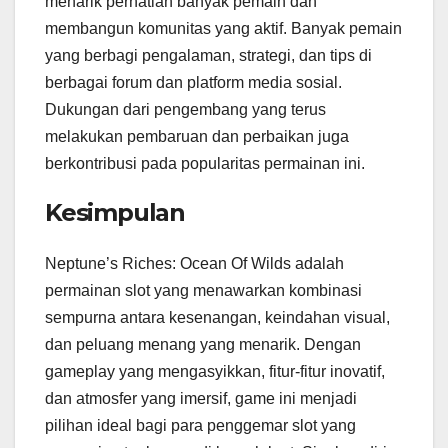
menarik perhatian banyak pemain dan
membangun komunitas yang aktif. Banyak pemain
yang berbagi pengalaman, strategi, dan tips di
berbagai forum dan platform media sosial.
Dukungan dari pengembang yang terus
melakukan pembaruan dan perbaikan juga
berkontribusi pada popularitas permainan ini.
Kesimpulan
Neptune’s Riches: Ocean Of Wilds adalah
permainan slot yang menawarkan kombinasi
sempurna antara kesenangan, keindahan visual,
dan peluang menang yang menarik. Dengan
gameplay yang mengasyikkan, fitur-fitur inovatif,
dan atmosfer yang imersif, game ini menjadi
pilihan ideal bagi para penggemar slot yang