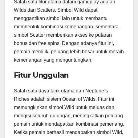
Salah satu fitur utama dalam gameplay adalah
Wilds dan Scatters. Simbol Wild dapat
menggantikan simbol lain untuk membantu
membentuk kombinasi kemenangan, sementara
simbol Scatter memberikan akses ke putaran
bonus dan free spins. Dengan adanya fitur ini,
pemain memiliki peluang lebih besar untuk meraih
kemenangan yang menguntungkan.
Fitur Unggulan
Salah satu daya tarik utama dari Neptune’s
Riches adalah sistem Ocean of Wilds. Fitur ini
memungkinkan simbol Wild untuk meluas dan
mengisi seluruh gulungan, meningkatkan peluang
pemain untuk mendapatkan kombinasi pemenang.
Ketika pemain berhasil mendapatkan simbol Wild,