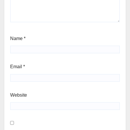
Name
*
Email
*
Website