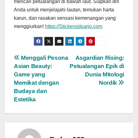
mencari petualangan di bawah laut. Siapkan diri
Anda untuk menjelajahi lautan, temukan harta
karun, dan rasakan sensasi kemenangan yang
menggiurkan!
https://Stickersidoarjo.com
Post
Menggali Pesona
Asgardian Rising:
Asian Beauty:
Petualangan Epik di
navigation
Game yang
Dunia Mitologi
Memikat dengan
Nordik
Budaya dan
Estetika