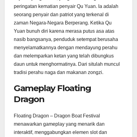
peringatan kematian penyair Qu Yuan. Ia adalah
seorang penyair dan patriot yang terkenal di
zaman Negara-Negara Berperang. Ketika Qu
Yuan bunuh diri karena merasa putus asa atas
nasib bangsanya, penduduk setempat berusaha
menyelamatkannya dengan mendayung perahu
dan melemparkan ketan yang telah dibungkus
daun untuk menghormatinya. Dari situlah muncul
tradisi perahu naga dan makanan zongzi.
Gameplay Floating
Dragon
Floating Dragon – Dragon Boat Festival
menawarkan gameplay yang menarik dan
interaktif, menggabungkan elemen slot dan