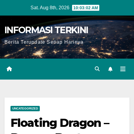
Skip
Sat. Aug 8th, 2026
10:03:03 AM
to
content
INFORMASI TERKINI
Berita Terupdate Setiap Harinya
UNCATEGORIZED
Floating Dragon –