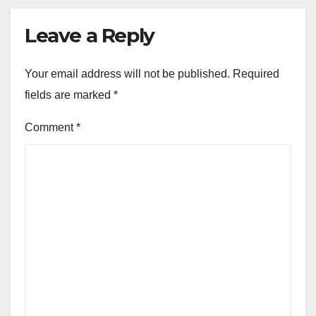
Leave a Reply
Your email address will not be published.
Required
fields are marked
*
Comment
*