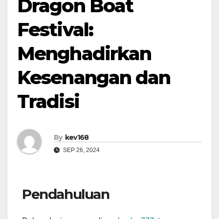
Dragon Boat
Festival:
Menghadirkan
Kesenangan dan
Tradisi
By
kev168
SEP 26, 2024
Pendahuluan