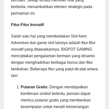
bermain. Setiap simbol memiliki nilai yang
berbeda, menambahkan elemen strategis pada
permainan ini.
Fitur-Fitur Inovatif
Salah satu hal yang membedakan Slot Aero
Adventure dari game slot lainnya adalah fitur-fitur
inovatif yang ditawarkannya. BIGPOT GAMING
menciptakan pengalaman bermain yang dinamis
dengan menghadirkan berbagai bonus dan fitur
tambahan. Beberapa fitur yang patut dicatat antara
lain:
Putaran Gratis:
Dengan mendapatkan
kombinasi simbol tertentu, pemain dapat
memicu putaran gratis yang memberikan
kesempatan untuk meraih kemenangan