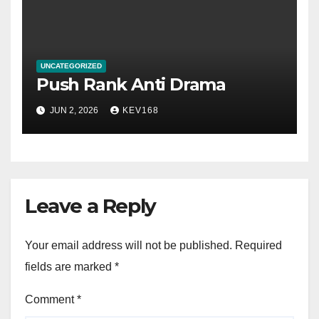
UNCATEGORIZED
Push Rank Anti Drama
JUN 2, 2026
KEV168
Leave a Reply
Your email address will not be published.
Required
fields are marked
*
Comment
*