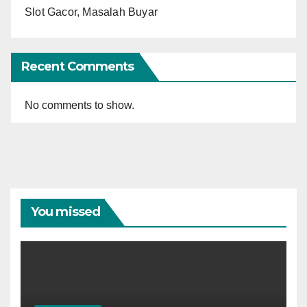
Slot Gacor, Masalah Buyar
Recent Comments
No comments to show.
You missed