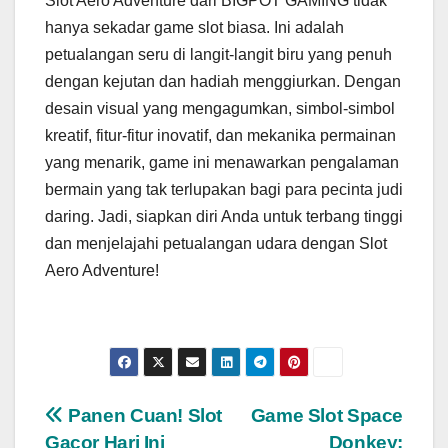
Slot Aero Adventure dari BIGPOT GAMING tidak
hanya sekadar game slot biasa. Ini adalah
petualangan seru di langit-langit biru yang penuh
dengan kejutan dan hadiah menggiurkan. Dengan
desain visual yang mengagumkan, simbol-simbol
kreatif, fitur-fitur inovatif, dan mekanika permainan
yang menarik, game ini menawarkan pengalaman
bermain yang tak terlupakan bagi para pecinta judi
daring. Jadi, siapkan diri Anda untuk terbang tinggi
dan menjelajahi petualangan udara dengan Slot
Aero Adventure!
Post
Panen Cuan! Slot
Game Slot Space
Gacor Hari Ini
Donkey: