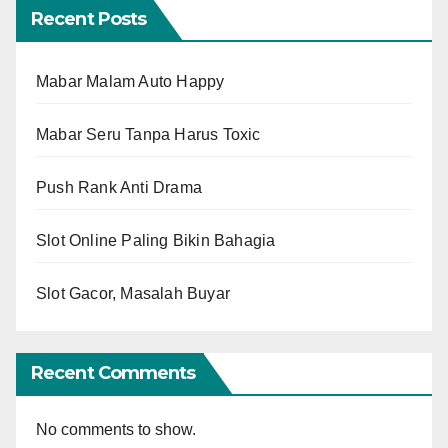
Recent Posts
Mabar Malam Auto Happy
Mabar Seru Tanpa Harus Toxic
Push Rank Anti Drama
Slot Online Paling Bikin Bahagia
Slot Gacor, Masalah Buyar
Recent Comments
No comments to show.