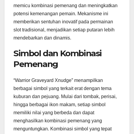
memicu kombinasi pemenang dan meningkatkan
potensi kemenangan pemain. Mekanisme ini
memberikan sentuhan inovatif pada permainan
slot tradisional, menjadikan setiap putaran lebih
mendebarkan dan dinamis.
Simbol dan Kombinasi
Pemenang
“Warrior Graveyard Xnudge” menampilkan
berbagai simbol yang terkait erat dengan tema
kuburan dan pejuang. Mulai dari tombak, perisai,
hingga berbagai ikon makam, setiap simbol
memiliki nilai yang berbeda dan dapat
menghasilkan kombinasi pemenang yang
menguntungkan. Kombinasi simbol yang tepat