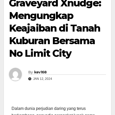
Graveyard Xnudge:
Mengungkap
Keajaiban di Tanah
Kuburan Bersama
No Limit City
By
kev168
JAN 12, 2024
Dalam dunia perjudian daring yang terus