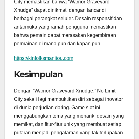
City memastikan bahwa “Warrior Graveyard
Xnudge” dapat dinikmati dengan lancar di
berbagai perangkat seluler. Desain responsif dan
antarmuka yang ramah pengguna memastikan
bahwa pemain dapat merasakan kegembiraan
permainan di mana pun dan kapan pun.
https://kinfolksmanitou.com
Kesimpulan
Dengan “Warrior Graveyard Xnudge,” No Limit
City sekali lagi membuktikan diri sebagai inovator
di dunia perjudian daring. Game slot ini
menggabungkan tema yang menarik, desain yang
memikat, dan fitur-fitur unik yang membuat setiap
putaran menjadi pengalaman yang tak terlupakan.