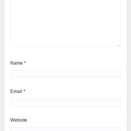
Name
*
Email
*
Website