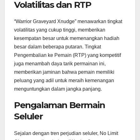
Volatilitas dan RTP
“Warrior Graveyard Xnudge” menawarkan tingkat
volatilitas yang cukup tinggi, memberikan
kesempatan besar untuk memenangkan hadiah
besar dalam beberapa putaran. Tingkat
Pengembalian ke Pemain (RTP) yang kompetitif
juga menambah daya tarik permainan ini,
memberikan jaminan bahwa pemain memiliki
peluang yang adil untuk meraih kemenangan
menguntungkan dalam jangka panjang.
Pengalaman Bermain
Seluler
Sejalan dengan tren perjudian seluler, No Limit