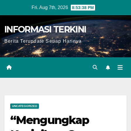
Skip
Fri. Aug 7th, 2026
8:53:38 PM
to
content
INFORMASI TERKINI
Berita Terupdate Setiap Harinya
UNCATEGORIZED
“Mengungkap