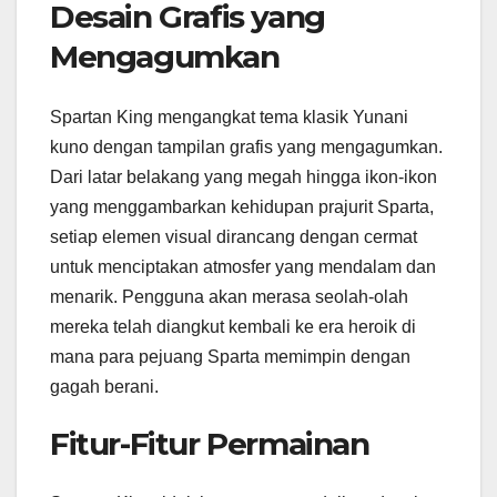
Desain Grafis yang
Mengagumkan
Spartan King mengangkat tema klasik Yunani
kuno dengan tampilan grafis yang mengagumkan.
Dari latar belakang yang megah hingga ikon-ikon
yang menggambarkan kehidupan prajurit Sparta,
setiap elemen visual dirancang dengan cermat
untuk menciptakan atmosfer yang mendalam dan
menarik. Pengguna akan merasa seolah-olah
mereka telah diangkut kembali ke era heroik di
mana para pejuang Sparta memimpin dengan
gagah berani.
Fitur-Fitur Permainan