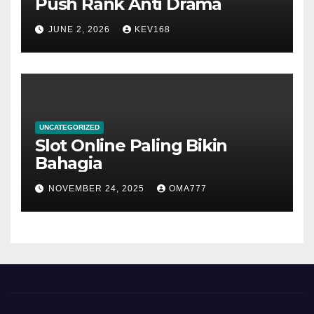
Push Rank Anti Drama
JUNE 2, 2026
KEV168
UNCATEGORIZED
Slot Online Paling Bikin
Bahagia
NOVEMBER 24, 2025
OMA777