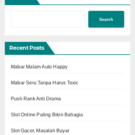
Search
Recent Posts
Mabar Malam Auto Happy
Mabar Seru Tanpa Harus Toxic
Push Rank Anti Drama
Slot Online Paling Bikin Bahagia
Slot Gacor, Masalah Buyar