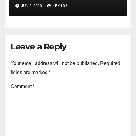
JUN 2, 2026
KEV168
Leave a Reply
Your email address will not be published.
Required
fields are marked
*
Comment
*