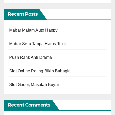
Recent Posts
Mabar Malam Auto Happy
Mabar Seru Tanpa Harus Toxic
Push Rank Anti Drama
Slot Online Paling Bikin Bahagia
Slot Gacor, Masalah Buyar
Recent Comments