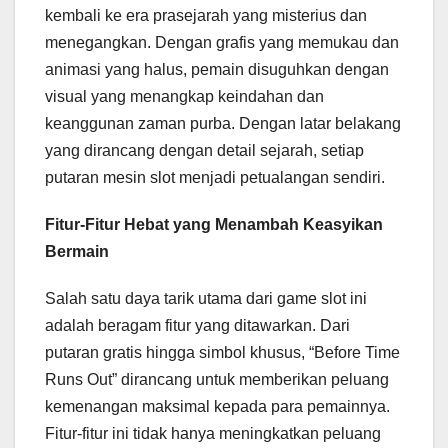
kembali ke era prasejarah yang misterius dan
menegangkan. Dengan grafis yang memukau dan
animasi yang halus, pemain disuguhkan dengan
visual yang menangkap keindahan dan
keanggunan zaman purba. Dengan latar belakang
yang dirancang dengan detail sejarah, setiap
putaran mesin slot menjadi petualangan sendiri.
Fitur-Fitur Hebat yang Menambah Keasyikan
Bermain
Salah satu daya tarik utama dari game slot ini
adalah beragam fitur yang ditawarkan. Dari
putaran gratis hingga simbol khusus, “Before Time
Runs Out” dirancang untuk memberikan peluang
kemenangan maksimal kepada para pemainnya.
Fitur-fitur ini tidak hanya meningkatkan peluang