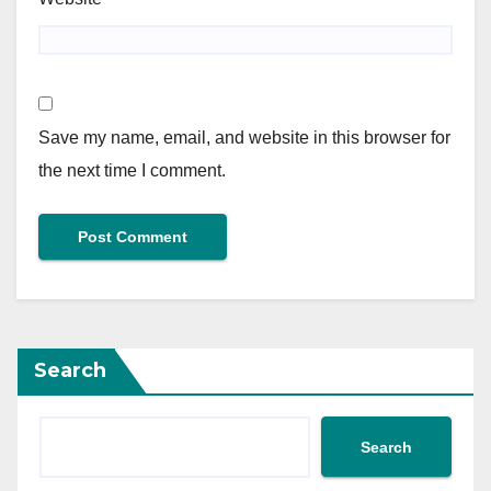
Save my name, email, and website in this browser for
the next time I comment.
Search
Search