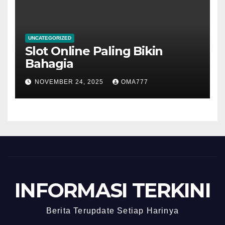
UNCATEGORIZED
Slot Online Paling Bikin
Bahagia
NOVEMBER 24, 2025
OMA777
INFORMASI TERKINI
Berita Terupdate Setiap Harinya