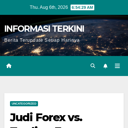
Skip
Thu. Aug 6th, 2026
6:54:29 AM
to
content
INFORMASI TERKINI
Berita Terupdate Setiap Harinya
UNCATEGORIZED
Judi Forex vs.