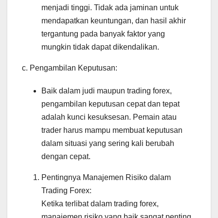
menjadi tinggi. Tidak ada jaminan untuk
mendapatkan keuntungan, dan hasil akhir
tergantung pada banyak faktor yang
mungkin tidak dapat dikendalikan.
c. Pengambilan Keputusan:
Baik dalam judi maupun trading forex,
pengambilan keputusan cepat dan tepat
adalah kunci kesuksesan. Pemain atau
trader harus mampu membuat keputusan
dalam situasi yang sering kali berubah
dengan cepat.
Pentingnya Manajemen Risiko dalam
Trading Forex:
Ketika terlibat dalam trading forex,
manajemen risiko yang baik sangat penting.