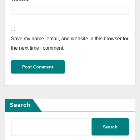
Save my name, email, and website in this browser for
the next time I comment.
Search
Search