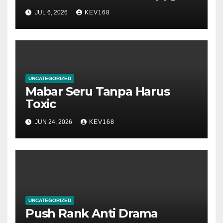
JUL 6, 2026
KEV168
UNCATEGORIZED
Mabar Seru Tanpa Harus
Toxic
JUN 24, 2026
KEV168
UNCATEGORIZED
Push Rank Anti Drama