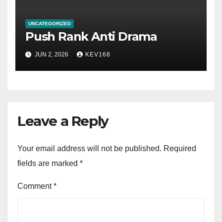
UNCATEGORIZED
Push Rank Anti Drama
JUN 2, 2026
KEV168
Leave a Reply
Your email address will not be published.
Required
fields are marked
*
Comment
*