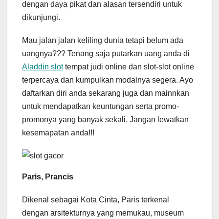
dengan daya pikat dan alasan tersendiri untuk
dikunjungi.
Mau jalan jalan keliling dunia tetapi belum ada
uangnya??? Tenang saja putarkan uang anda di
Aladdin slot
tempat judi online dan slot-slot online
terpercaya dan kumpulkan modalnya segera. Ayo
daftarkan diri anda sekarang juga dan mainnkan
untuk mendapatkan keuntungan serta promo-
promonya yang banyak sekali. Jangan lewatkan
kesemapatan anda!!!
Paris, Prancis
Dikenal sebagai Kota Cinta, Paris terkenal
dengan arsitekturnya yang memukau, museum