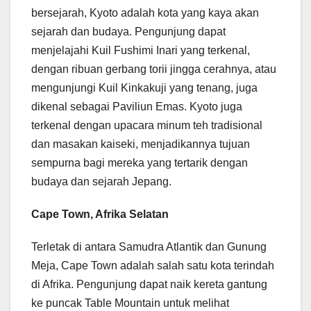
bersejarah, Kyoto adalah kota yang kaya akan
sejarah dan budaya. Pengunjung dapat
menjelajahi Kuil Fushimi Inari yang terkenal,
dengan ribuan gerbang torii jingga cerahnya, atau
mengunjungi Kuil Kinkakuji yang tenang, juga
dikenal sebagai Paviliun Emas. Kyoto juga
terkenal dengan upacara minum teh tradisional
dan masakan kaiseki, menjadikannya tujuan
sempurna bagi mereka yang tertarik dengan
budaya dan sejarah Jepang.
Cape Town, Afrika Selatan
Terletak di antara Samudra Atlantik dan Gunung
Meja, Cape Town adalah salah satu kota terindah
di Afrika. Pengunjung dapat naik kereta gantung
ke puncak Table Mountain untuk melihat